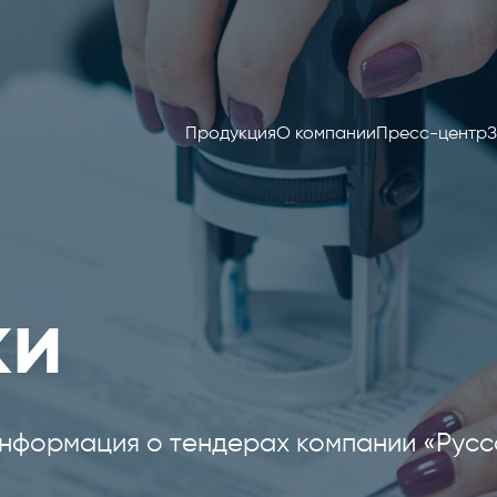
Продукция
О компании
Пресс-центр
З
ки
нформация о тендерах компании «Русс