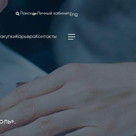
Поиск
Личный кабинет
Eng
акупки
Карьера
Контакты
оль».