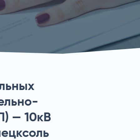
ельных
ельно-
) — 10кВ
лецксоль