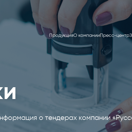
Продукция
О компании
Пресс-центр
З
ки
нформация о тендерах компании «Русс