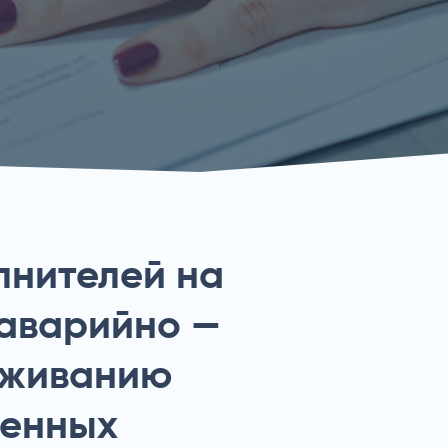
лнителей на
 аварийно —
уживанию
венных