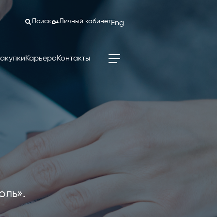
Поиск
Личный кабинет
Eng
акупки
Карьера
Контакты
оль».