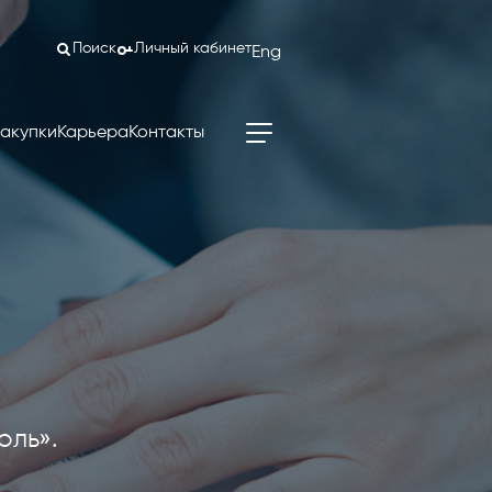
Поиск
Личный кабинет
Eng
акупки
Карьера
Контакты
оль».