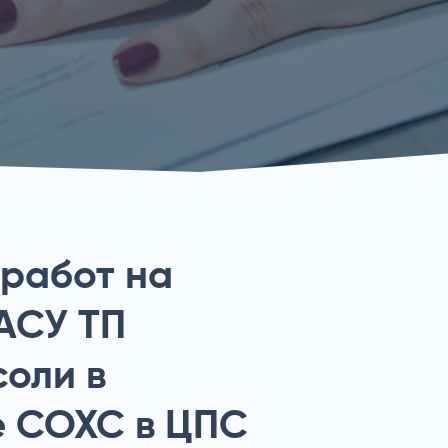
 работ на
АСУ ТП
соли в
е СОХС в ЦПС