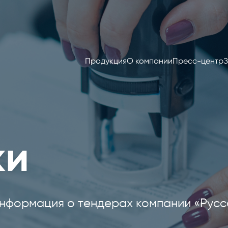
Продукция
О компании
Пресс-центр
З
ки
нформация о тендерах компании «Русс