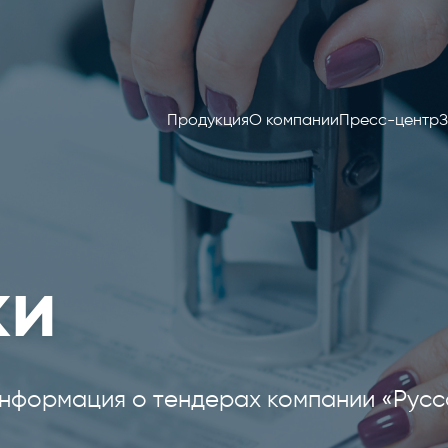
Продукция
О компании
Пресс-центр
З
ки
нформация о тендерах компании «Русс