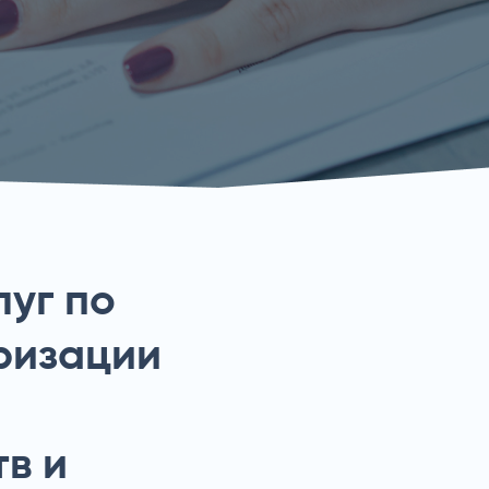
луг по
ризации
в и