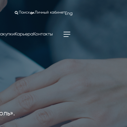
Поиск
Личный кабинет
Eng
акупки
Карьера
Контакты
оль».