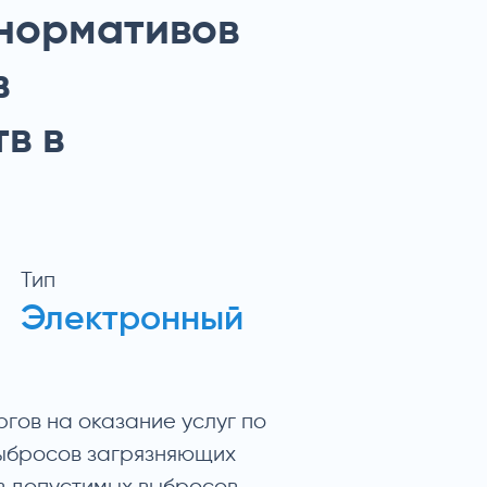
 нормативов
в
в в
Тип
Электронный
гов на оказание услуг по
ыбросов загрязняющих