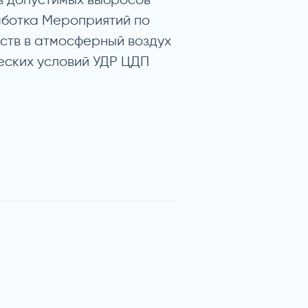
в допустимых выбросов
аботка Мероприятий по
тв в атмосферный воздух
еских условий УДР ЦДП