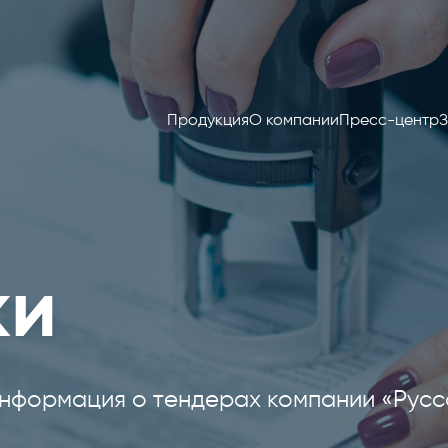
Продукция
О компании
Пресс-центр
З
ки
нформация о тендерах компании «Русс