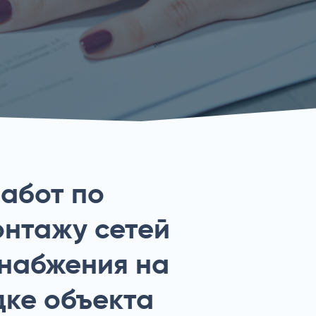
работ по
онтажу сетей
набжения на
ке объекта