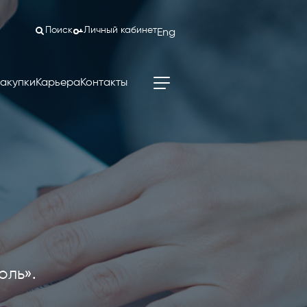
Поиск
Личный кабинет
Eng
акупки
Карьера
Контакты
оль».