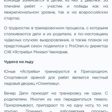
команде занимается 8 детей, из них 2 девочки. За
плечами ребят – участие и победы как на
межрегиональном уровне, так и на всероссийских
стартах.
О трудностях в тренировочном процессе, с которыми
сталкиваются дети и их родители, и по-настоящему
чудесных случаях выздоровления, а также планах на
предстоящий сезон поделился с ProOren.ru директор
СХК «Ястребы» Михаил Чекмарев.
Чудеса на льду
Юные «Ястребы» тренируются в Пригородном.
Спортивной ареной для ребят является местный
ледовый дворец «Олимпиец».
Вечер. Дети приходят на тренировку не одни. С
родителями. Многим из них передвигаться тяжело.
Прихрамывают, припадают то на одну ногу, то на
другую. Причина – заболевания опорно-