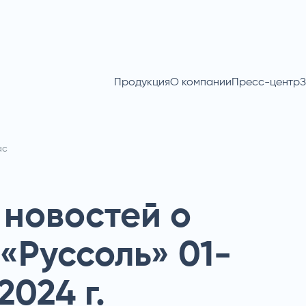
Продукция
О компании
Пресс-центр
З
ас
новостей о
«Руссоль» 01-
2024 г.