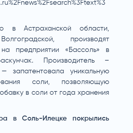
.ru%2Fnews%2Fsearch%3Ftext%3
то в Астраханской области,
лгоградской, производят
на предприятии «Бассоль» в
аскунчак. Производитель –
 — запатентовала уникальную
ования соли, позволяющую
обавку в соли от года хранения
ра в Соль-Илецке покрылись