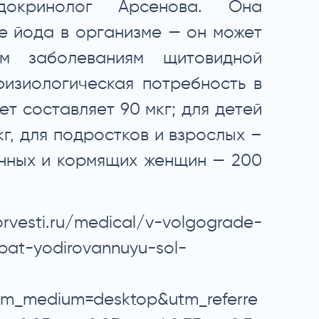
окринолог Арсенова. Она
е йода в организме — он может
м заболеваниям щитовидной
физиологическая потребность в
ет составляет 90 мкг; для детей
мкг, для подростков и взрослых –
енных и кормящих женщин — 200
orvesti.ru/medical/v-volgograde-
pat-yodirovannuyu-sol-
tm_medium=desktop&utm_referre