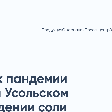
Продукция
О компании
Пресс-центр
З
х пандемии
 Усольском
дении соли