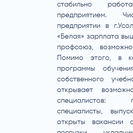
стабильно рабо
предприятием. Ч
предприятии в г.Усо
«Белая» зарплата выш
профсоюз, возможно
Помимо этого, в к
программы обучени
собственного учеб
открывает возможн
специалистов: 
специалисты, выпус
открыты вакансии о
погрузки, укладчик