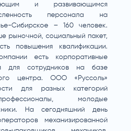
тающим и развивающимся
исленность персонала на
лье-Сибирское – 160 человек.
е рыночной, социальный пакет,
сть повышения квалификации.
омпании есть корпоративные
я для сотрудников на базе
ного центра. ООО «Руссоль»
ости для разных категорий
профессионалы, молодые
кники. На сегодняшний день
ператоров механизированной
ов-упаковщиков, механиков,