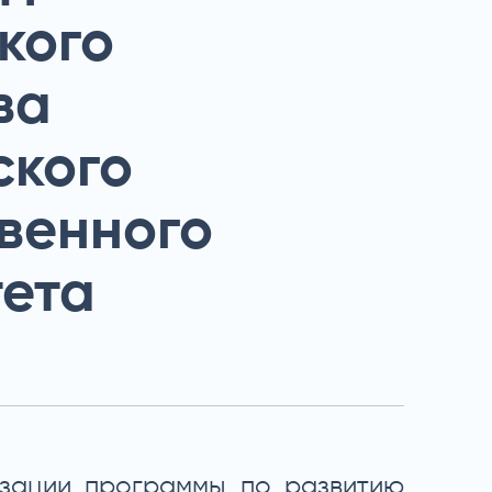
кого
ва
ского
венного
тета
изации программы по развитию