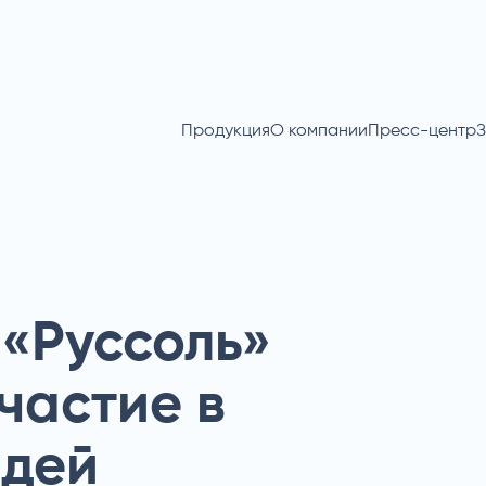
Продукция
О компании
Пресс-центр
З
«Руссоль»
частие в
идей