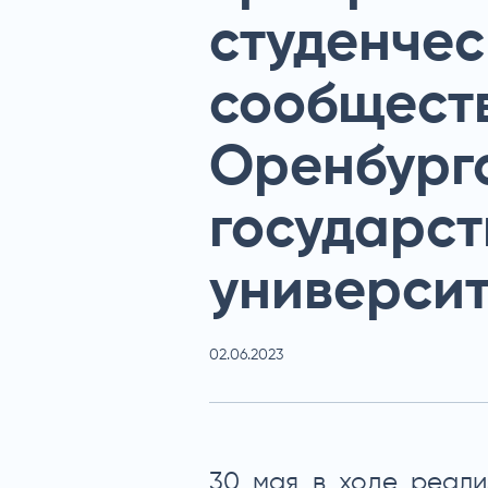
студенчес
сообщест
Оренбург
государст
универси
02.06.2023
30 мая в ходе реал