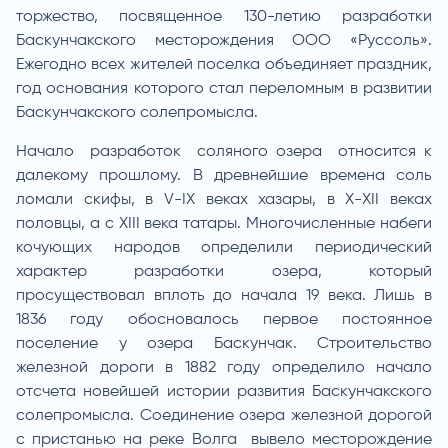
торжество, посвященное 130-летию разработки
Баскунчакского месторождения ООО «Руссоль».
Ежегодно всех жителей поселка объединяет праздник,
год основания которого стал переломным в развитии
Баскунчакского солепромысла.
Начало разработок соляного озера относится к
далекому прошлому. В древнейшие времена соль
ломали скифы, в V-IX веках хазары, в X-XII веках
половцы, а с XIII века татары. Многочисленные набеги
кочующих народов определили периодический
характер разработки озера, который
просуществовал вплоть до начала 19 века. Лишь в
1836 году обосновалось первое постоянное
поселение у озера Баскунчак. Строительство
железной дороги в 1882 году определило начало
отсчета новейшей истории развития Баскунчакского
солепромысла. Соединение озера железной дорогой
с пристанью на реке Волга вывело месторождение