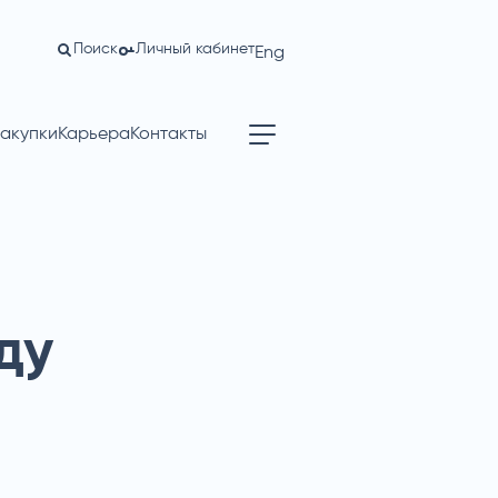
Поиск
Личный кабинет
Eng
акупки
Карьера
Контакты
ду