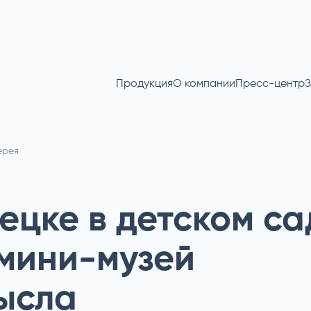
Продукция
О компании
Пресс-центр
З
ерея
ецке в детском са
мини-музей
ысла