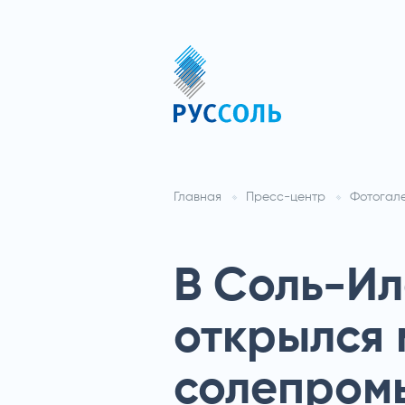
Главная
Пресс-центр
Фотогал
В Соль-Ил
открылся 
солепром