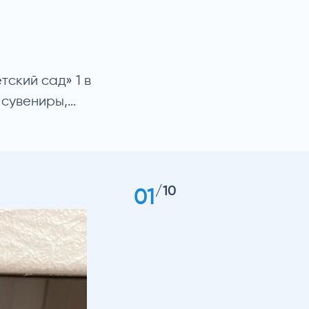
ский сад» 1 в
 сувениры,…
/
10
01