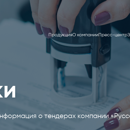
Продукция
О компании
Пресс-центр
З
ки
нформация о тендерах компании «Русс