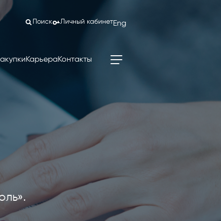
Поиск
Личный кабинет
Eng
акупки
Карьера
Контакты
оль».