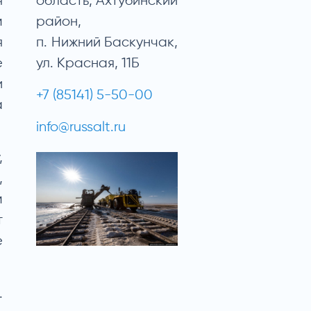
я
область, Ахтубинский
м
район,
я
п. Нижний Баскунчак,
е
ул. Красная, 11Б
и
+7 (85141) 5-50-00
а
info@russalt.ru
,
,
м
т
е
.