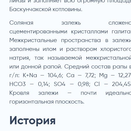
линзы и заполняет всю огромную площад
Баскунчакской котловины.
Соляная залежь сложен
сцементированными кристаллами галита
Межкристальные пространства в залеж
заполнены илом и раствором хлористог
натрия, так называемой межкристально
или донной рапой. Средний состав рапы 
г/л: K+Na — 104,6; Са — 7,72; Mg — 12,27
НСО3 — 0,14; SO4 — 0,98; Сl — 204,45
Кровля залежи — почти идеальн
горизонтальная плоскость.
История