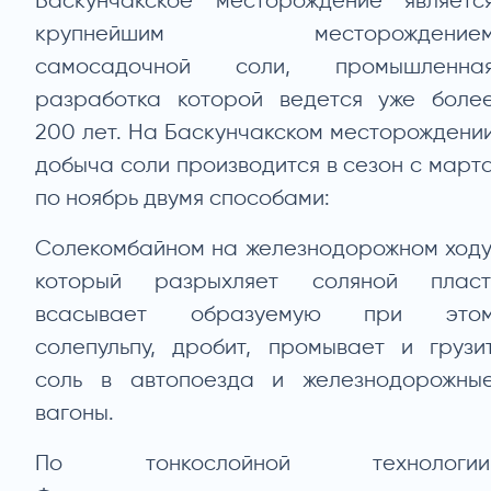
Баскунчакское месторождение являетс
крупнейшим месторождение
самосадочной соли, промышленна
разработка которой ведется уже боле
200 лет. На Баскунчакском месторождени
добыча соли производится в сезон с март
по ноябрь двумя способами:
Солекомбайном на железнодорожном ходу
который разрыхляет соляной пласт
всасывает образуемую при это
солепульпу, дробит, промывает и грузи
соль в автопоезда и железнодорожны
вагоны.
По тонкослойной технологии