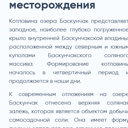
месторождения
Котловина озера Баскунчак представляе
западное, наиболее глубоко погруженно
крыло внутренней Баскунчакской впадины
расположенной между северным и южны
куполами Баскунчакского соляног
массива. Формирование котловин
началось в четвертичный период 
продолжается в наши дни.
К современным отложениям на озер
Баскунчак отнесена верхняя соляна
залежь, которая является объектом добыч
самосадочной соли. Она имеет форм