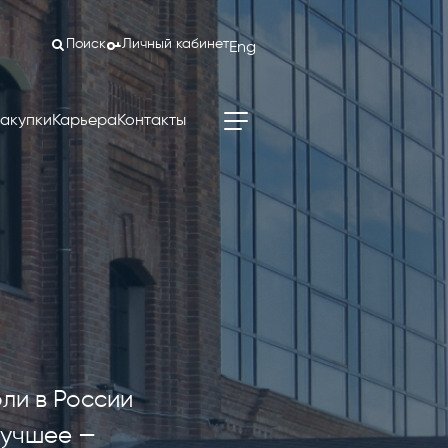
Поиск
Личный кабинет
Eng
акупки
Карьера
Контакты
ли в России
лучшее —