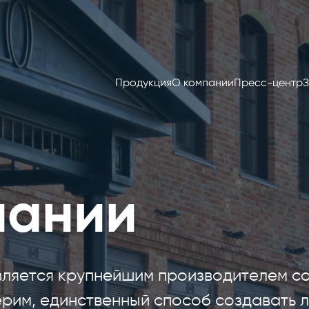
Продукция
О компании
Пресс-центр
З
пании
вляется крупнейшим производителем со
верим, единственный способ создавать 