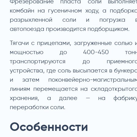
Фрезерование пласта соли выполняе
комбайн на гусеничном ходу, а подборк
разрыхленной соли и погрузка 
автопоезда производится подборщиком.
Тягачи с прицепами, загруженные солью 
мощностью до 400-450 тон
транспортируются до приемног
устройства, где соль высыпается в бункер
и затем поконвейерно-магистральны
линиям перемещается на складоткрытог
хранения, а далее — на фабрик
переработки соли.
О
собенности