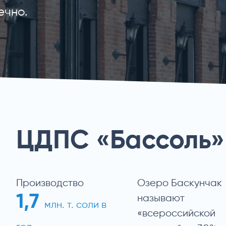
ечно.
ЦДПС «Бассоль»
Производство
Озеро Баскунчак
1,7
называют
млн. т. соли в
«всероссийской