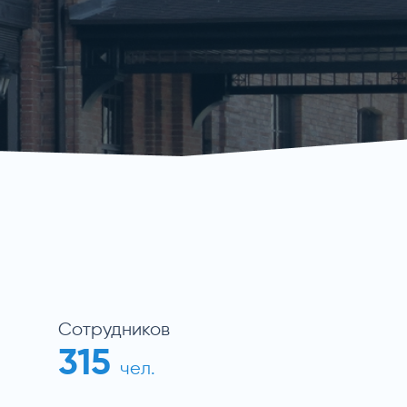
Cотрудников
315
чел.