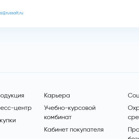
a@russalt.ru
одукция
Карьера
Соц
есс-центр
Учебно-курсовой
Ох
комбинат
ср
купки
Кабинет покупателя
Пр