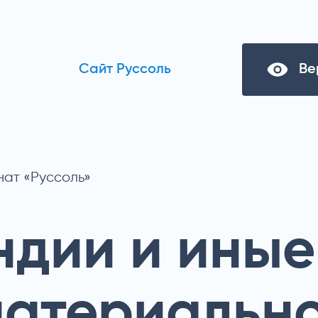
Сайт Руссоль
Ве
нат «Руссоль»
ндии и иные
материальн