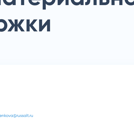
ржки
enkova@russalt.ru